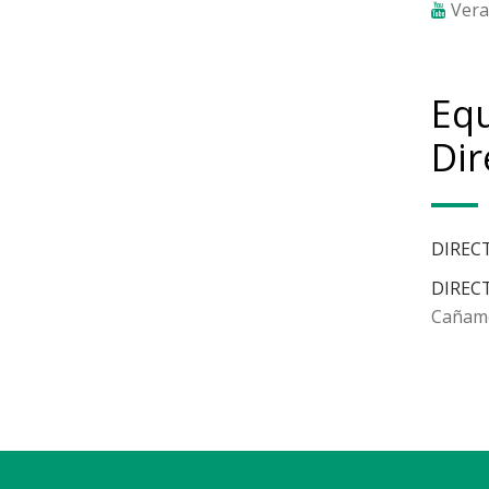
Vera
Eq
Dir
DIREC
DIREC
Cañam