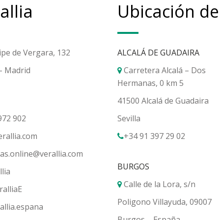
allia
Ubicación de
ipe de Vergara, 132
ALCALÁ DE GUADAIRA
– Madrid
Carretera Alcalá – Dos
Hermanas, 0 km 5
41500 Alcalá de Guadaira
972 902
Sevilla
erallia.com
+34 91 397 29 02
as.online@verallia.com
BURGOS
lia
Calle de la Lora, s/n
alliaE
Poligono Villayuda, 09007
llia.espana
Burgos – España