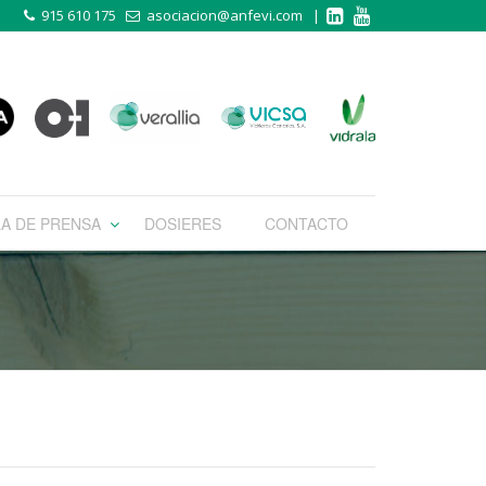
915 610 175
asociacion@anfevi.com
|
LA DE PRENSA
DOSIERES
CONTACTO