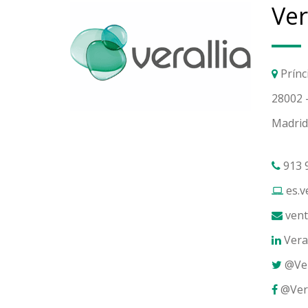
Ver
Prínc
28002 
Madrid
913 
es.v
vent
Veral
@Ver
@Vera