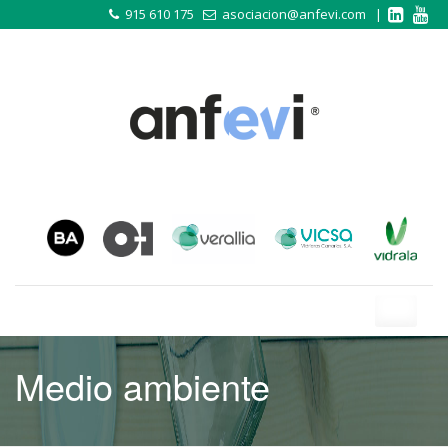
915 610 175
asociacion@anfevi.com
|
Toggle
navigati
Medio ambiente